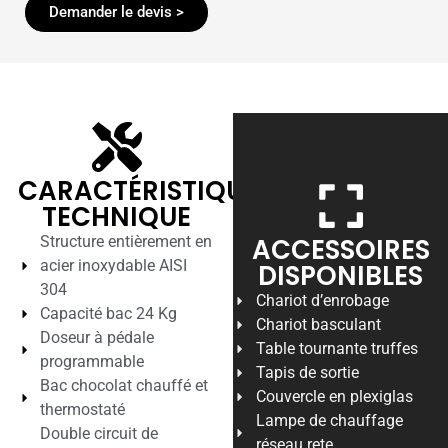
Demander le devis >
CARACTÉRISTIQUES
TECHNIQUE
ACCESSOIRES
Structure entièrement en
acier inoxydable AISI
DISPONIBLES
304
Chariot d’enrobage
Capacité bac 24 Kg
Chariot basculant
Doseur à pédale
Table tournante truffes
programmable
Tapis de sortie
Bac chocolat chauffé et
Couvercle en plexiglas
thermostaté
Lampe de chauffage
Double circuit de
réseau rete