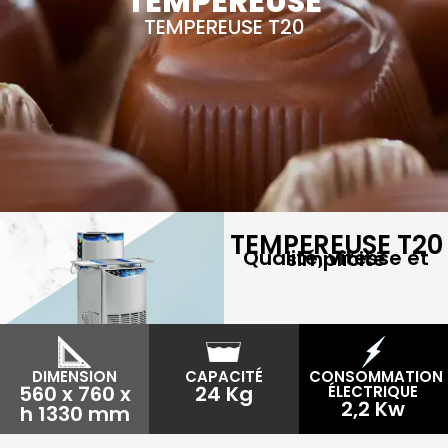
TEMPEREUSE
TEMPEREUSE T20
TEMPEREUSE T20
Qualité, vitesse et simplicité
DIMENSION
CAPACITÉ
CONSOMMATION
560 x 760 x
24 Kg
ÉLECTRIQUE
2,2 Kw
h 1330 mm