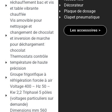
réchauffement bac et vis
Décorateur
et table vibrante
Plaque de dosage
chauffée
Clapet pneumatique
Vis amovible pour
nettoyage et
Les accessoires >
changement de chocolat
et inversion de marche
pour déchargement
chocolat
Thermostats contrôle
température de haute
précision
Groupe frigorifique à
réfrigération forcée à air
Voltage 400 – Hz 50 –
Kw 2,2 Triphasé 5 pôles
(voltages particuliers sur
demande)
Dimensions mm 560